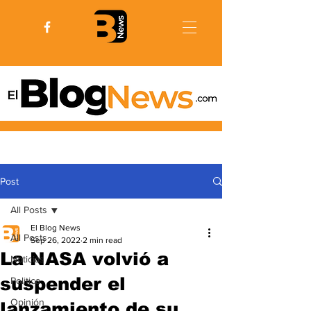
Post
All Posts
El Blog News
All Posts
Sep 26, 2022
2 min read
La NASA volvió a
Noticias
suspender el
Politica
Opinión
lanzamiento de su