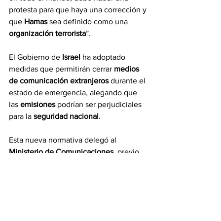
protesta para que haya una corrección y 
que 
Hamas 
sea definido como una 
organización terrorista
”.
El Gobierno de 
Israel 
ha adoptado 
medidas que permitirán cerrar 
medios 
de comunicación extranjeros 
durante el 
estado de emergencia, alegando que 
las 
emisiones 
podrían ser perjudiciales 
para la 
seguridad nacional
.
Esta nueva normativa delegó al 
Ministerio de Comunicaciones
, previo 
consenso con el departamento de 
Defensa, la autoridad para pedir a los 
proveedores de 
televisión 
que 
interrumpan las 
transmisiones 
de la 
cadena en cuestión, así como clausurar 