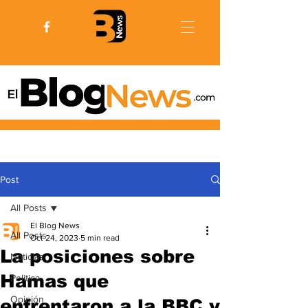
Post
All Posts
El Blog News
All Posts
Oct 24, 2023
5 min read
La posiciones sobre
Noticias
Hamas que
Politica
Opinión
enfrentaron a la BBC y