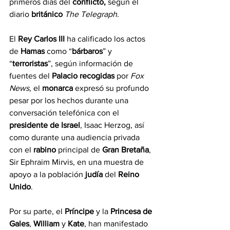
primeros días del 
conflicto,
 según el 
diario 
británico 
The Telegraph
.
El 
Rey Carlos III
 ha calificado los actos 
de 
Hamas 
como “
bárbaros
” y 
“
terroristas
”, según información de 
fuentes del 
Palacio recogidas 
por 
Fox 
News,
 el 
monarca 
expresó su profundo 
pesar por los hechos durante una 
conversación telefónica con el 
presidente de Israel
, Isaac Herzog, así 
como durante una audiencia privada 
con el 
rabino 
principal de 
Gran Bretaña
, 
Sir Ephraim Mirvis, en una muestra de 
apoyo a la población 
judía 
del 
Reino 
Unido
.
Por su parte, el 
Príncipe 
y la 
Princesa de 
Gales
, 
William 
y 
Kate
, han manifestado 