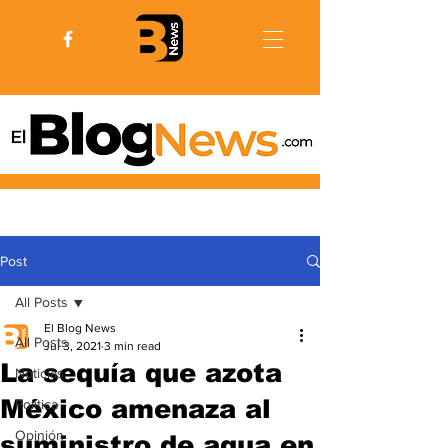
Post
All Posts
El Blog News
All Posts
Jul 3, 2021
3 min read
La sequía que azota
Noticias
México amenaza al
Politica
Opinión
suministro de agua en