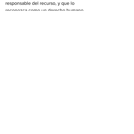
responsable del recurso, y que lo 
reconozca como un derecho humano.
Asimismo, la subdirectora general de 
Administración del Agua, Elena Burns 
Stuck, señaló que es necesario 
modificar el sistema usado para otorgar 
las concesiones de explotación de los 
mantos acuíferos, el cual ha privatizado 
y creado un mercado del agua que 
beneficia principalmente a las grandes 
empresas, como las mineras y 
productoras de refrescos, a costa de la 
población.
Noticias