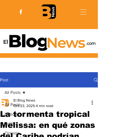
Post
All Posts
El Blog News
All Posts
Oct 23, 2025
4 min read
La tormenta tropical
Noticias
Melissa: en qué zonas
Politica
Opinión
del Caribe podrían