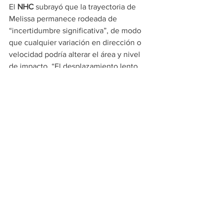
El 
NHC
 subrayó que la trayectoria de 
Melissa permanece rodeada de 
“incertidumbre significativa”, de modo 
que cualquier variación en dirección o 
velocidad podría alterar el área y nivel 
de impacto. “El desplazamiento lento 
incrementa el peligro de lluvias 
persistentes y saturación de suelos, lo 
que eleva el riesgo de inundaciones y 
deslizamientos de tierra”, informó la 
institución en su último parte público. 
Los especialistas mencionaron 
antecedentes históricos en la región, 
como el huracán Flora y las crecidas de 
2004, para ilustrar el alcance potencial 
de eventos similares, recogió 
Newsweek
.