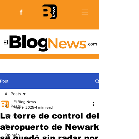
Post
All Posts
El Blog News
All Posts
May 9, 2025
4 min read
La torre de control del
Noticias
aeropuerto de Newark
Politica
Opinión
se quedó sin radar por