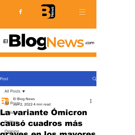
Post
All Posts
El Blog News
All Posts
Jun 2, 2022
4 min read
La variante Ómicron
Noticias
causó cuadros más
Politica
Opinión
graves en los mayores