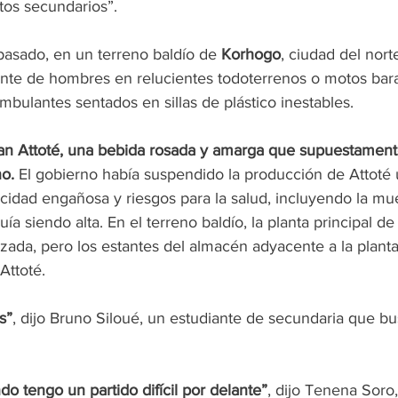
tos secundarios”.
pasado, en un terreno baldío de 
Korhogo
, ciudad del nort
stante de hombres en relucientes todoterrenos o motos bar
bulantes sentados en sillas de plástico inestables.
n Attoté, una bebida rosada y amarga que supuestament
o.
 El gobierno había suspendido la producción de Attoté
cidad engañosa y riesgos para la salud, incluyendo la mue
a siendo alta. En el terreno baldío, la planta principal d
izada, pero los estantes del almacén adyacente a la plant
Attoté.
s”
, dijo Bruno Siloué, un estudiante de secundaria que b
o tengo un partido difícil por delante”
, dijo Tenena Soro