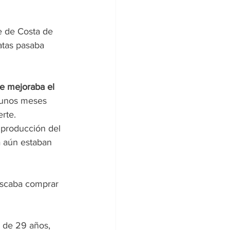
e de Costa de 
atas pasaba 
e mejoraba el 
 unos meses 
rte.
e producción del 
a aún estaban 
uscaba comprar 
, de 29 años, 