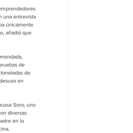
s emprendedores 
n una entrevista 
aba únicamente 
o, añadió que 
comendada, 
pruebas de 
 toneladas de 
 desuso en 
ussa Soro, uno 
con diversas 
padre en la 
cina.