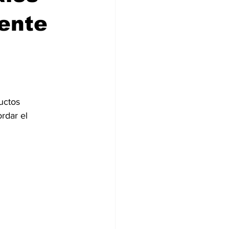
iente
uctos 
rdar el 