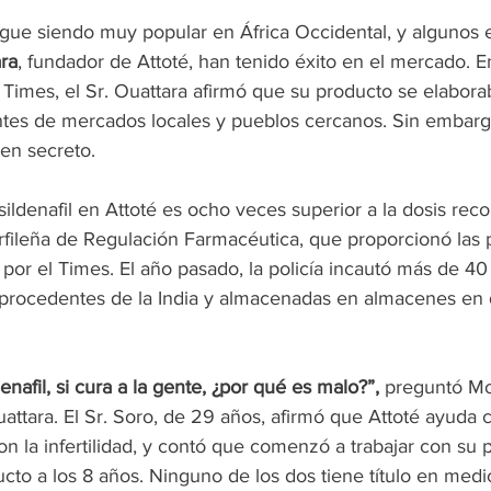
igue siendo muy popular en África Occidental, y alguno
ara
, fundador de Attoté, han tenido éxito en el mercado. E
l Times, el Sr. Ouattara afirmó que su producto se elabor
tes de mercados locales y pueblos cercanos. Sin embarg
en secreto.
ildenafil en Attoté es ocho veces superior a la dosis re
fileña de Regulación Farmacéutica, que proporcionó las 
 por el Times. El año pasado, la policía incautó más de 40
fil procedentes de la India y almacenadas en almacenes en
afil, si cura a la gente, ¿por qué es malo?”,
 preguntó Mo
Ouattara. El Sr. Soro, de 29 años, afirmó que Attoté ayuda 
on la infertilidad, y contó que comenzó a trabajar con su 
cto a los 8 años. Ninguno de los dos tiene título en medi