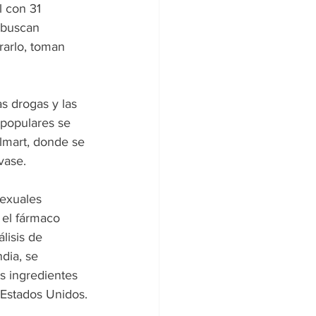
l con 31 
 buscan 
rarlo, toman 
s drogas y las 
 populares se 
lmart, donde se 
vase.
sexuales 
 el fármaco 
isis de 
ndia, se 
s ingredientes 
 Estados Unidos.