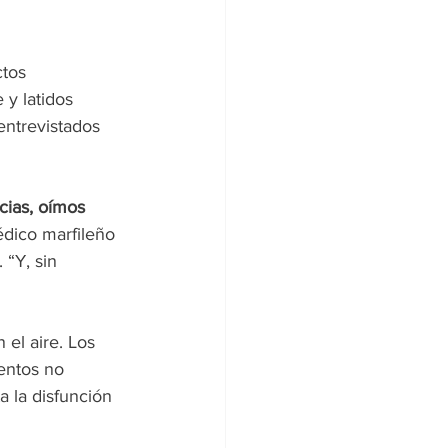
tos 
y latidos 
ntrevistados 
cias, oímos 
édico marfileño 
“Y, sin 
 el aire. Los 
ntos no 
a la disfunción 