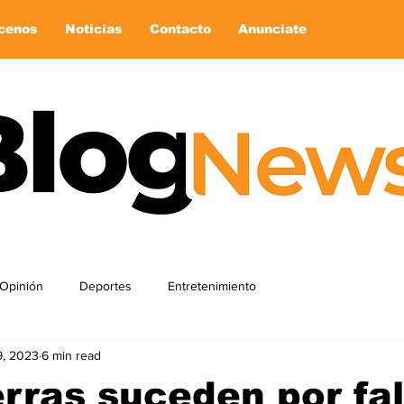
cenos
Noticias
Contacto
Anunciate
Opinión
Deportes
Entretenimiento
9, 2023
6 min read
rras suceden por fal