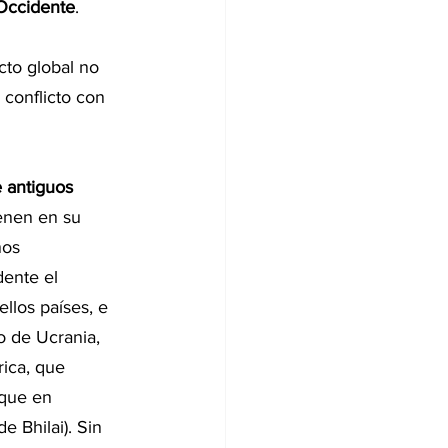
 Occidente
. 
cto global no 
conflicto con 
 antiguos 
enen en su 
nos 
ente el 
llos países, e 
o de Ucrania, 
ica, que 
 que en 
e Bhilai). Sin 