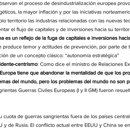
bservan el proceso de desindustrialización europea provo
ticos, la mayor inflación y por las iniciativas norteameri
io territorio las industrias relacionadas con las nuevas te
ar el flujo de capitales y de inversiones hacia su territori
a es un reflejo de la fuga de capitales e inversiones hac
e produce temor y actitudes de prevención, por parte de t
ción de un concepto clásico: “autonomía estratégica”
idente-centrismo
: Como dice el ministro de Relaciones Ex
Europa tiene que abandonar la mentalidad de que los pr
lemas del mundo, pero los problemas del mundo no son p
grientas Guerras Civiles Europeas (I y II GM) fueron resue
u cuota de guerras sangrientas fuera de los países central
U y de Rusia. El conflicto actual entre EEUU y China se e