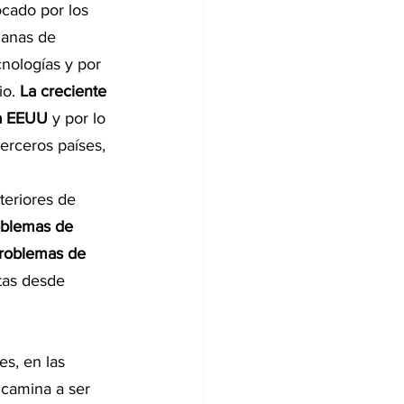
cado por los 
canas de 
cnologías y por 
o. 
La creciente 
ia EEUU 
y por lo 
erceros países, 
teriores de 
oblemas de 
roblemas de 
ltas desde 
es, en las 
ncamina a ser 