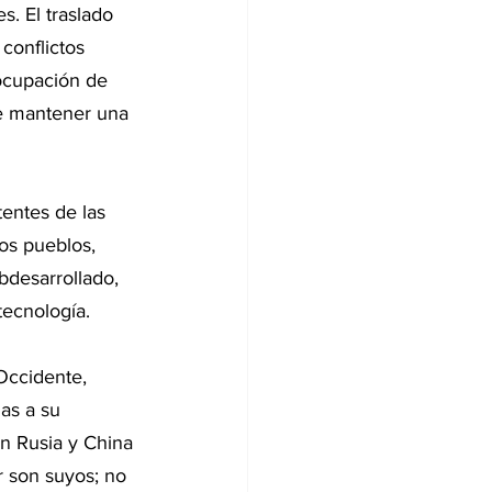
s. El traslado 
 conflictos 
ocupación de 
e mantener una 
entes de las 
os pueblos, 
desarrollado, 
tecnología. 
Occidente, 
as a su 
n Rusia y China 
r son suyos; no 