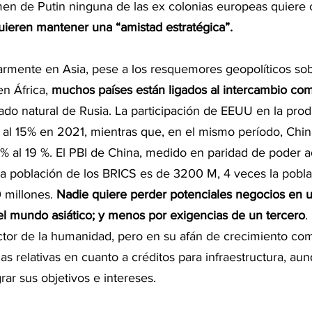
men de Putin ninguna de las ex colonias europeas quiere
ieren mantener una “amistad estratégica”.
larmente en Asia, pese a los resquemores geopolíticos sob
n África, 
muchos países están ligados al intercambio com
liado natural de Rusia. La participación de EEUU en la pro
 al 15% en 2021, mientras que, en el mismo período, Chi
4% al 19 %. El PBI de China, medido en paridad de poder ad
a población de los BRICS es de 3200 M, 4 veces la pobla
 millones. 
Nadie quiere perder potenciales negocios en u
l mundo asiático; y menos por exigencias de un tercero
.
tor de la humanidad, pero en su afán de crecimiento como
as relativas en cuanto a créditos para infraestructura, au
rar sus objetivos e intereses.