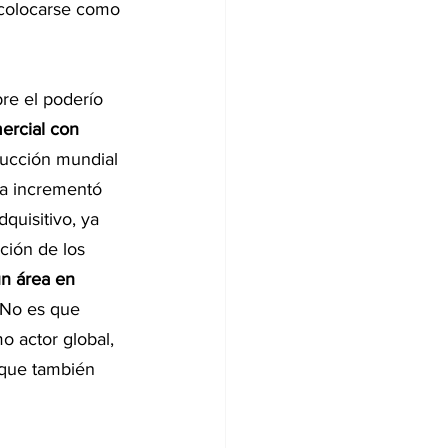
 colocarse como 
re el poderío 
ercial con 
ducción mundial 
na incrementó 
quisitivo, ya 
ción de los 
n área en 
 No es que 
 actor global, 
nque también 