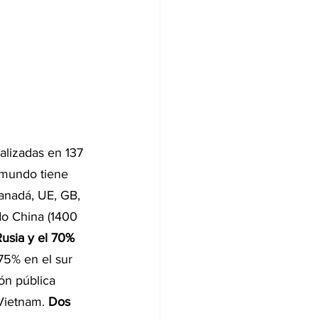
lizadas en 137 
 mundo tiene 
anadá, UE, GB, 
do China (1400 
Rusia y el 70% 
75% en el sur 
ón pública 
Vietnam. 
Dos 