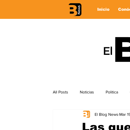
Inicio
Conó
All Posts
Noticias
Politica
El Blog News
Mar 1
Las gue