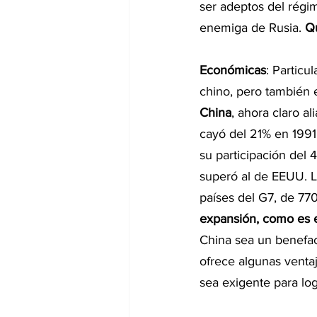
ser adeptos del régi
enemiga de Rusia. 
Qu
Económicas
: Particu
chino, pero también e
China
, ahora claro a
cayó del 21% en 1991
su participación del 
superó al de EEUU. L
países del G7, de 770
expansión, como es e
China sea un benefac
ofrece algunas ventaj
sea exigente para log