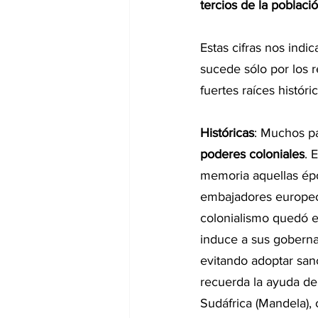
tercios de la poblaci
Estas cifras nos indi
sucede sólo por los 
fuertes raíces históric
Históricas
: Muchos pa
poderes coloniales
. 
memoria aquellas épo
embajadores europeos
colonialismo quedó en
induce a sus goberna
evitando adoptar sanc
recuerda la ayuda de
Sudáfrica (Mandela), o