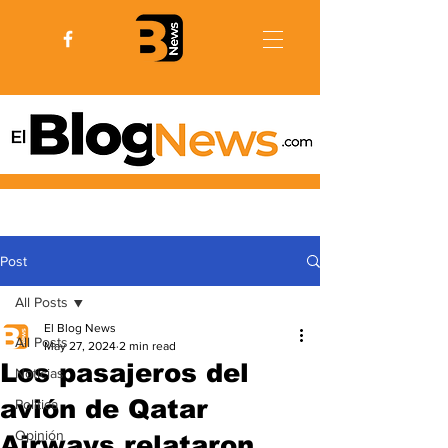
Post
All Posts
El Blog News
All Posts
May 27, 2024
2 min read
Los pasajeros del
Noticias
avión de Qatar
Politica
Opinión
Airways relataron