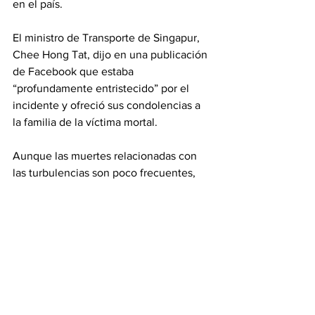
en el país.
El ministro de Transporte de Singapur, 
Chee Hong Tat, dijo en una publicación 
de Facebook que estaba 
“profundamente entristecido” por el 
incidente y ofreció sus condolencias a 
la familia de la víctima mortal.
Aunque las muertes relacionadas con 
las turbulencias son poco frecuentes, 
las lesiones se han ido acumulando a lo 
largo de los años. Algunos 
meteorólogos y analistas de la aviación 
señalan que los informes sobre 
encuentros con turbulencias también 
han ido en aumento y apuntan a las 
posibles repercusiones que el cambio 
climático puede tener en las 