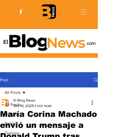
Post
All Posts
El Blog News
All Posts
Oct 10, 2025
1 min read
María Corina Machado
Noticias
envió un mensaje a
Politica
Opinión
Donald Trump tras