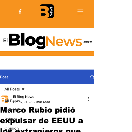
Post
All Posts
El Blog News
All Posts
Oct 17, 2023
2 min read
Marco Rubio pidió
Noticias
expulsar de EEUU a
Politica
Opinión
los extranjeros que