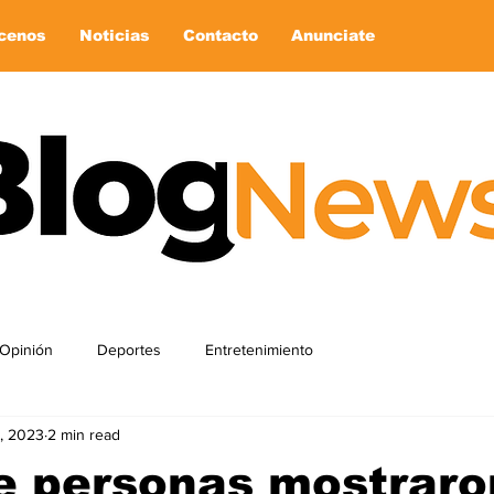
cenos
Noticias
Contacto
Anunciate
Opinión
Deportes
Entretenimiento
, 2023
2 min read
e personas mostraro