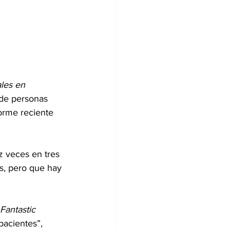
les en 
 de personas 
forme reciente 
z veces en tres 
s, pero que hay 
Fantastic 
pacientes”, 