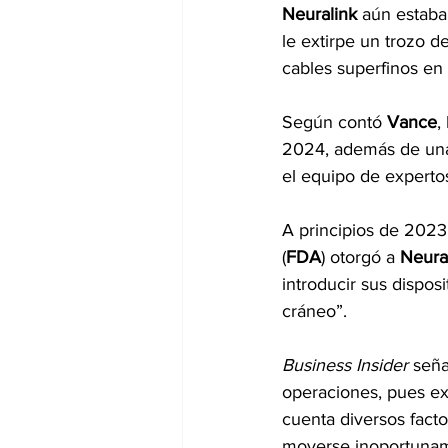
Neuralink
 aún estaba
le extirpe un trozo d
cables superfinos en
Según contó 
Vance
,
2024, además de una
el equipo de experto
A principios de 2023,
(
FDA
) otorgó a 
Neural
introducir sus dispos
cráneo”.
Business Insider 
seña
operaciones, pues ex
cuenta diversos facto
moverse inoportunam