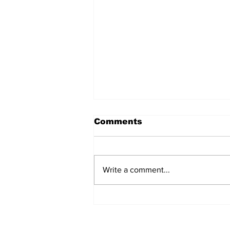
Comments
Write a comment...
El temor del después:
Brasil en alerta por lo
que pueda suceder tras