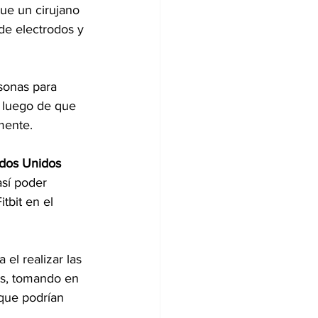
ue un cirujano 
de electrodos y 
rsonas para 
 luego de que 
mente.
ados Unidos
sí poder 
tbit en el 
el realizar las 
es, tomando en 
 que podrían 