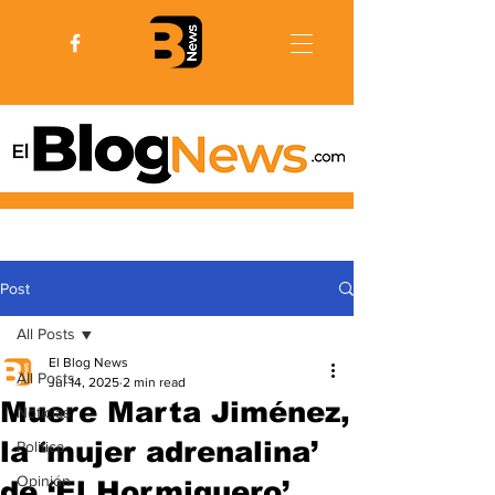
Post
All Posts
El Blog News
All Posts
Jul 14, 2025
2 min read
Muere Marta Jiménez,
Noticias
la ‘mujer adrenalina’
Politica
Opinión
de ‘El Hormiguero’,