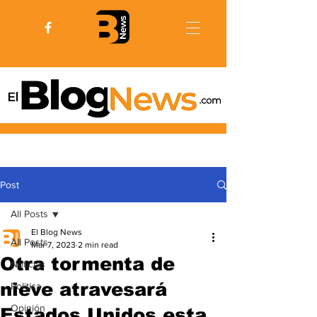
Post
All Posts
El Blog News
All Posts
Mar 7, 2023
2 min read
Otra tormenta de
Noticias
nieve atravesará
Politica
Opinión
Estados Unidos esta