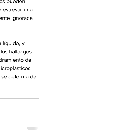
cos pueden 
e estresar una 
ente ignorada 
líquido, y 
los hallazgos 
tiramiento de 
icroplásticos. 
 se deforma de 