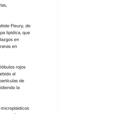
as, 
ptiste Fleury, de 
a lipídica, que 
llazgos en 
ranas en 
lóbulos rojos 
ebido al 
artículas de 
idiendo la 
 microplásticos 