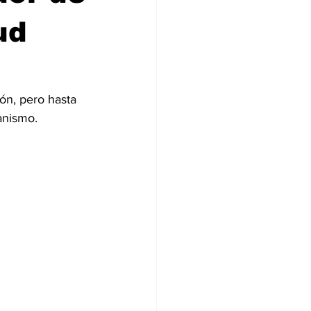
ud
ón, pero hasta 
anismo.