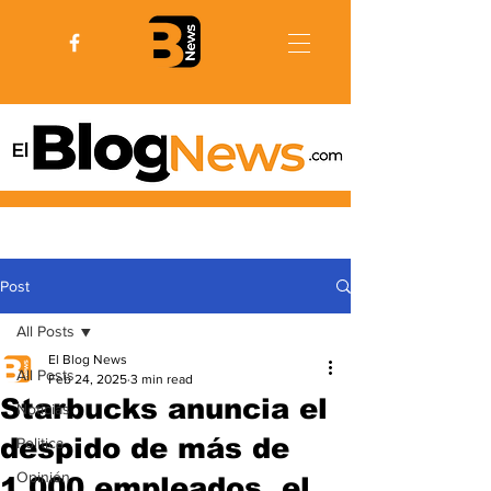
Post
All Posts
El Blog News
All Posts
Feb 24, 2025
3 min read
Starbucks anuncia el
Noticias
despido de más de
Politica
Opinión
1.000 empleados, el