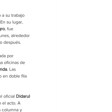
 a su trabajo 
En su lugar, 
ro
, fue 
unes, alrededor 
co después.
ada por 
a oficinas de 
anda
. Las 
en doble fila 
 oficial 
Didarul 
 el acto. A 
a columna y 