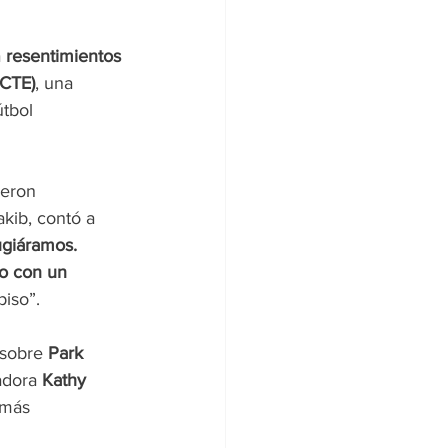
 
resentimientos 
(CTE)
, una 
tbol 
ieron 
kib, contó a 
giáramos. 
o con un 
piso”.
 sobre 
Park 
adora 
Kathy 
 más 