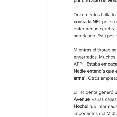
por otro acto de viol
Documentos hallados 
contra la NFL
 por su
enfermedad cerebral 
americano. Esta posi
Mientras el tiroteo s
encerrados. Muchos i
AFP: “
Estaba empacan
Nadie entendía qué e
arma
”. Otros emplead
El incidente generó 
Avenue
, varias call
Hochul
 fue informada
importantes del Midt