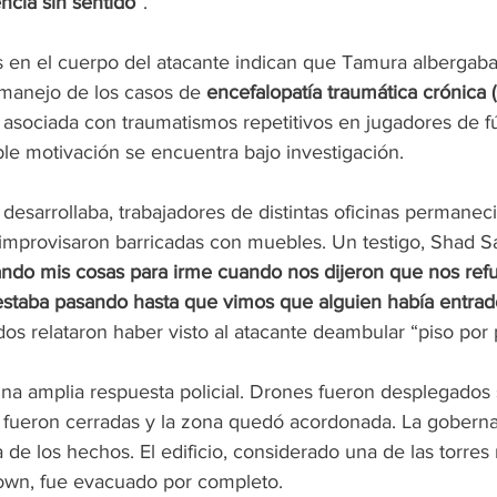
encia sin sentido
”.
en el cuerpo del atacante indican que Tamura albergaba
 manejo de los casos de 
encefalopatía traumática crónica 
asociada con traumatismos repetitivos en jugadores de fú
ble motivación se encuentra bajo investigación.
e desarrollaba, trabajadores de distintas oficinas permanec
mprovisaron barricadas con muebles. Un testigo, Shad Sa
do mis cosas para irme cuando nos dijeron que nos refu
staba pasando hasta que vimos que alguien había entrad
os relataron haber visto al atacante deambular “piso por 
una amplia respuesta policial. Drones fueron desplegados
es fueron cerradas y la zona quedó acordonada. La gobern
 de los hechos. El edificio, considerado una de las torres
own, fue evacuado por completo.