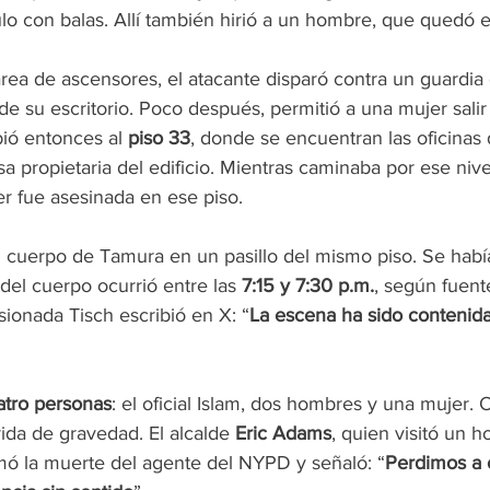
ulo con balas. Allí también hirió a un hombre, que quedó e
rea de ascensores, el atacante disparó contra un guardia
de su escritorio. Poco después, permitió a una mujer salir
ió entonces al 
piso 33
, donde se encuentran las oficinas 
a propietaria del edificio. Mientras caminaba por ese nivel
r fue asesinada en ese piso.
el cuerpo de Tamura en un pasillo del mismo piso. Se habí
 del cuerpo ocurrió entre las 
7:15 y 7:30 p.m.
, según fuente
isionada Tisch escribió en X: “
La escena ha sido contenida 
atro personas
: el oficial Islam, dos hombres y una mujer. O
ida de gravedad. El alcalde 
Eric Adams
, quien visitó un h
rmó la muerte del agente del NYPD y señaló: “
Perdimos a 