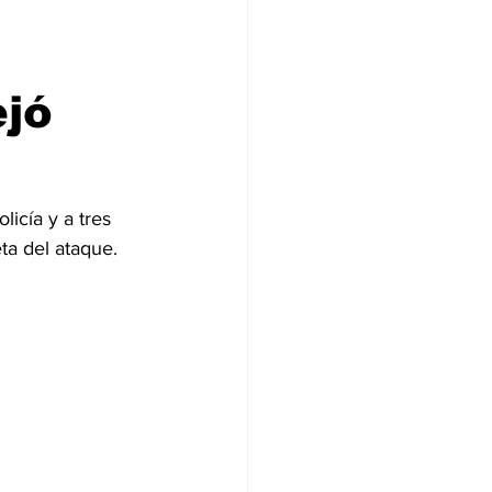
jó
icía y a tres 
eta del ataque.