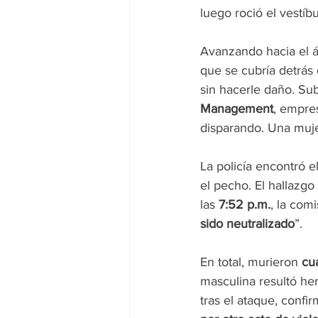
luego roció el vestíb
Avanzando hacia el á
que se cubría detrás 
sin hacerle daño. Sub
Management
, empres
disparando. Una muje
La policía encontró 
el pecho. El hallazgo
las 
7:52 p.m.
, la com
sido neutralizado
”.
En total, murieron 
cu
masculina resultó her
tras el ataque, confi