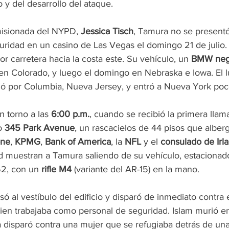
y del desarrollo del ataque.
misionada del NYPD, 
Jessica Tisch
, Tamura no se presentó
ridad en un casino de Las Vegas el domingo 21 de julio. 
r carretera hacia la costa este. Su vehículo, un 
BMW neg
en Colorado, y luego el domingo en Nebraska e Iowa. El l
zó por Columbia, Nueva Jersey, y entró a Nueva York po
 torno a las 
6:00 p.m.
, cuando se recibió la primera llam
o 
345 Park Avenue
, un rascacielos de 44 pisos que alberg
one
, 
KPMG
, 
Bank of America
, la 
NFL
 y el 
consulado de Irl
 muestran a Tamura saliendo de su vehículo, estacionado 
52, con un 
rifle M4
 (variante del AR-15) en la mano.
esó al vestíbulo del edificio y disparó de inmediato contra el
ien trabajaba como personal de seguridad. Islam murió en
 disparó contra una mujer que se refugiaba detrás de un