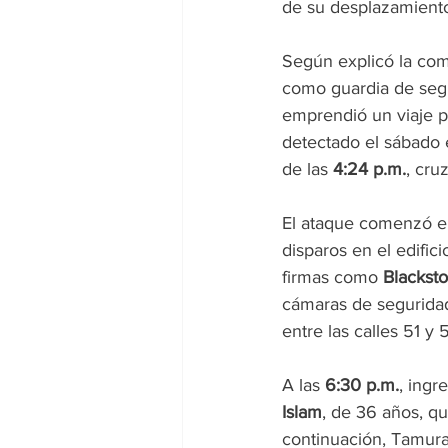
de su desplazamiento 
Según explicó la co
como guardia de segu
emprendió un viaje po
detectado el sábado 
de las 
4:24 p.m.
, cru
El ataque comenzó en
disparos en el edifici
firmas como 
Blackst
cámaras de seguridad
entre las calles 51 y 
A las 
6:30 p.m.
, ingr
Islam
, de 36 años, qu
continuación, Tamura