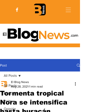
Post
All Posts
El Blog News
All Posts
Aug 28, 2021
1 min read
Tormenta tropical
Noticias
Nora se intensifica
Politica
Opinión
hasta huracán