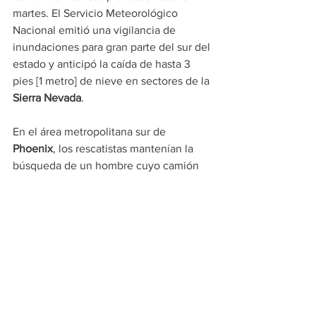
martes. El Servicio Meteorológico 
Nacional emitió una vigilancia de 
inundaciones para gran parte del sur del 
estado y anticipó la caída de hasta 3 
pies [1 metro] de nieve en sectores de la 
Sierra Nevada
.
En el área metropolitana sur de 
Phoenix
, los rescatistas mantenían la 
búsqueda de un hombre cuyo camión 
fue arrastrado por las aguas el domingo 
en la madrugada. Las autoridades 
hallaron el vehículo, pero la localización 
del conductor seguía pendiente. 
Mientras tanto, 
Nueva Jersey
 y ocho 
condados del sur del estado de Nueva 
York permanecían bajo declaración de 
emergencia, en tanto que en 
Delaware