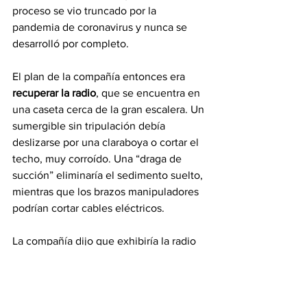
proceso se vio truncado por la 
pandemia de coronavirus y nunca se 
desarrolló por completo.
El plan de la compañía entonces era 
recuperar la radio
, que se encuentra en 
una caseta cerca de la gran escalera. Un 
sumergible sin tripulación debía 
deslizarse por una claraboya o cortar el 
techo, muy corroído. Una “draga de 
succión” eliminaría el sedimento suelto, 
mientras que los brazos manipuladores 
podrían cortar cables eléctricos.
La compañía dijo que exhibiría la radio 
junto con historias de los hombres que 
emitían llamadas de socorro “hasta que 
el agua del mar literalmente lamía sus 
pies”.