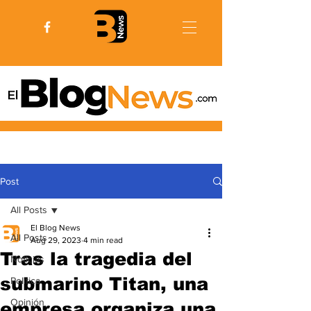
Post
All Posts
El Blog News
All Posts
Aug 29, 2023
4 min read
Tras la tragedia del
Noticias
submarino Titan, una
Politica
Opinión
empresa organiza una