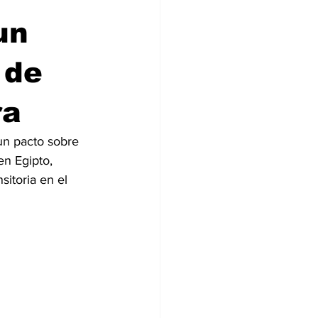
un
 de
ra
un pacto sobre 
en Egipto, 
itoria en el 