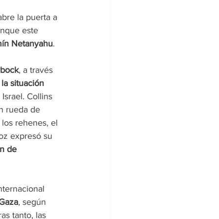
bre la puerta a 
unque este 
ín Netanyahu
.
rbock
, a través 
la situación 
srael. Collins 
en rueda de 
los rehenes, el 
voz expresó su
ón de 
nternacional 
 Gaza
, según 
s tanto, las 