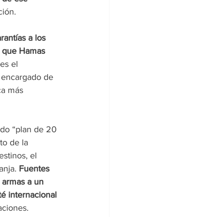
ción.
antías a los 
ez que Hamas 
es el 
a encargado de 
ca más 
ado “plan de 20 
to de la 
stinos, el 
nja. 
Fuentes 
 armas a un 
é internacional 
aciones.