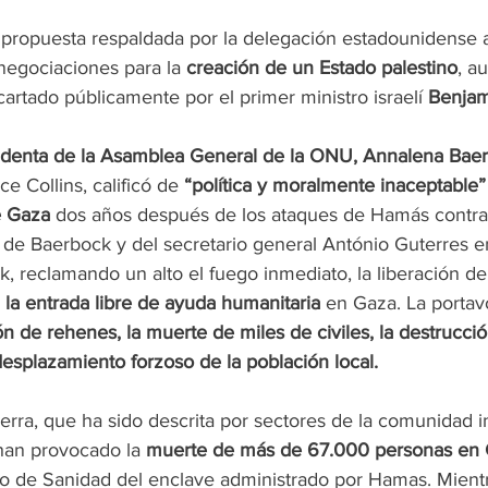
a propuesta respaldada por la delegación estadounidense a
egociaciones para la 
creación de un Estado palestino
, a
artado públicamente por el primer ministro israelí 
Benjam
sidenta de la Asamblea General de la ONU, Annalena Bae
e Collins, calificó de 
“política y moralmente inaceptable” 
e Gaza
 dos años después de los ataques de Hamás contra I
n de Baerbock y del secretario general António Guterres 
 reclamando un alto el fuego inmediato, la liberación de 
 
la entrada libre de ayuda humanitaria
 en Gaza. La porta
n de rehenes, la muerte de miles de civiles, la destrucci
 desplazamiento forzoso de la población local.
erra, que ha sido descrita por sectores de la comunidad i
han provocado la 
muerte de más de 67.000 personas en
io de Sanidad del enclave administrado por Hamas. Mientra