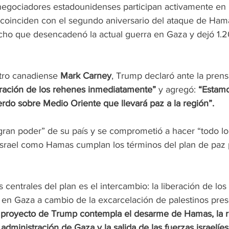
gociadores estadounidenses participan activamente en 
coinciden con el segundo aniversario del ataque de Hama
ho que desencadenó la actual guerra en Gaza y dejó 1.2
tro canadiense 
Mark Carney
, Trump declaró ante la prens
eración de los rehenes inmediatamente” 
y agregó: 
“Estam
rdo sobre Medio Oriente que llevará paz a la región”.
ran poder” de su país y se comprometió a hacer “todo lo 
 Israel como Hamas cumplan los términos del plan de paz 
centrales del plan es el intercambio: la liberación de los
e en Gaza a cambio de la excarcelación de palestinos pres
l proyecto de Trump contempla el desarme de Hamas, la re
 administración de Gaza y la salida de las fuerzas israelíe