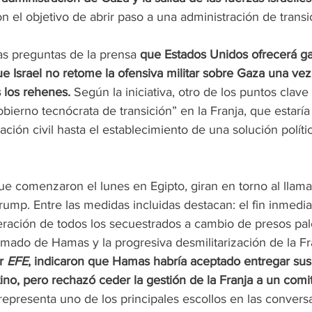
on el objetivo de abrir paso a una administración de transi
as preguntas de la prensa 
que Estados Unidos ofrecerá gar
ue Israel no retome la ofensiva militar sobre Gaza una v
 los rehenes. 
Según la iniciativa, otro de los puntos clave 
bierno tecnócrata de transición” en la Franja, que estarí
ración civil hasta el establecimiento de una solución políti
ue comenzaron el lunes en Egipto, giran en torno al llam
ump. Entre las medidas incluidas destacan: el fin inmedia
liberación de todos los secuestrados a cambio de presos pale
mado de Hamas y la progresiva desmilitarización de la Fra
r 
EFE
, indicaron que Hamas habría aceptado entregar sus
ino, pero rechazó ceder la gestión de la Franja a un comit
 representa uno de los principales escollos en las convers