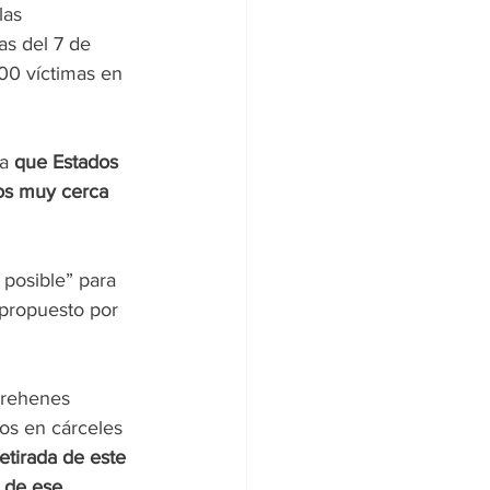
las 
s del 7 de 
00 víctimas en 
a 
que Estados 
os muy cerca 
posible” para 
propuesto por 
 rehenes 
os en cárceles 
tirada de este 
s de ese 