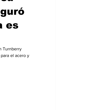
eguró
a es
n Turnberry 
para el acero y 