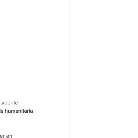
esidente 
sis humanitaria 
.
er en 