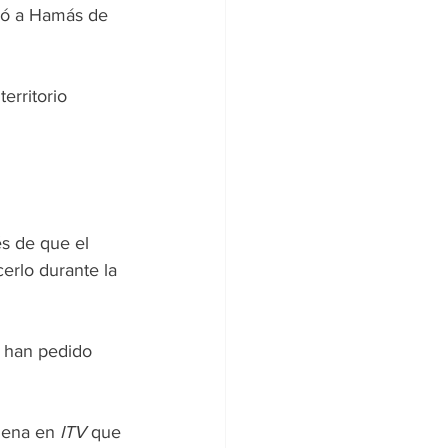
só a Hamás de 
erritorio 
s de que el 
erlo durante la 
e han pedido 
dena en 
ITV 
que 