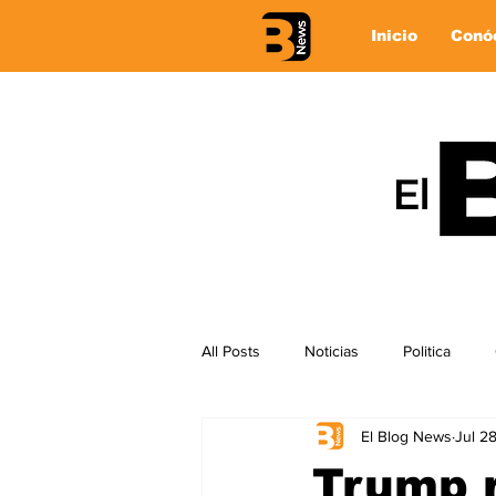
Inicio
Conó
All Posts
Noticias
Politica
El Blog News
Jul 2
Trump r