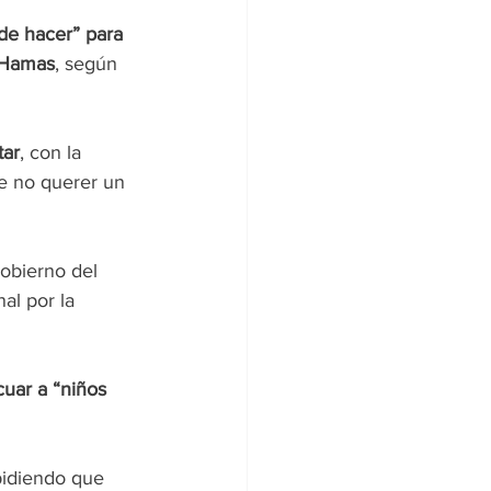
e hacer” para 
r Hamas
, según 
tar
, con la 
e no querer un 
gobierno del 
al por la 
uar a “niños 
pidiendo que 