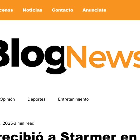
cenos
Noticias
Contacto
Anunciate
Opinión
Deportes
Entretenimiento
8, 2025
3 min read
ecibió a Starmer en