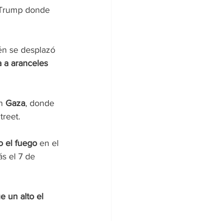
a Trump donde 
én se desplazó 
 a aranceles 
n 
Gaza
, donde 
treet.
o el fuego
 en el 
ás el 7 de 
 un alto el 