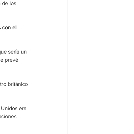
 de los 
 con el 
ue sería un 
ue prevé 
ro británico 
 Unidos era 
aciones 