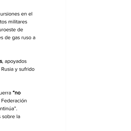
ursiones en el 
s militares 
uroeste de 
es de gas ruso a 
s
, apoyados 
 Rusia y sufrido 
uerra 
“no 
la Federación 
ntinúa”.
 sobre la 