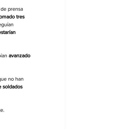
l de prensa 
tomado tres 
seguían 
starían 
ían 
avanzado 
que no han 
e soldados 
e.