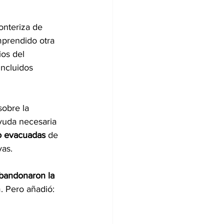
ronteriza de 
prendido otra 
os del 
ncluidos 
obre la 
ayuda necesaria 
o evacuadas 
de 
vas.
abandonaron la 
. Pero añadió: 