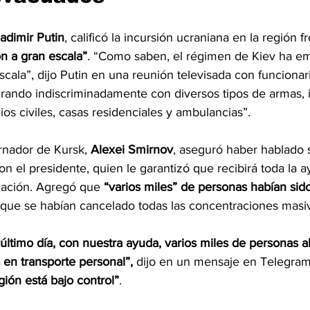
adimir Putin
, calificó la incursión ucraniana en la región f
n a gran escala”
. “Como saben, el régimen de Kiev ha em
cala”, dijo Putin en una reunión televisada con funcionari
arando indiscriminadamente con diversos tipos de armas, i
ios civiles, casas residenciales y ambulancias”.
rnador de Kursk, 
Alexei Smirnov
, aseguró haber hablado s
con el presidente, quien le garantizó que recibirá toda la 
tuación. Agregó que 
“varios miles” de personas habían sid
y que se habían cancelado todas las concentraciones masi
 último día, con nuestra ayuda, varios miles de personas 
en transporte personal”,
 dijo en un mensaje en Telegram
gión está bajo control”
.