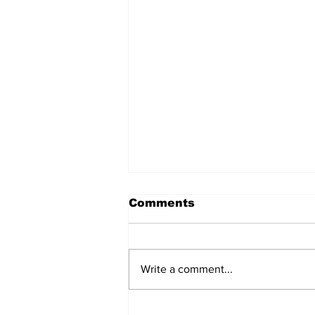
Comments
Write a comment...
El temor del después: