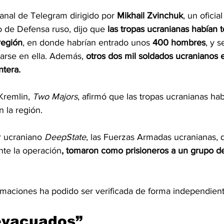
anal de Telegram dirigido por 
Mikhail Zvinchuk
, un oficia
io de Defensa ruso, dijo que 
las tropas ucranianas habían 
región
, en donde habrían entrado unos 
400 hombres
, y 
arse en ella. Además, 
otros dos mil soldados ucranianos e
ntera.
Kremlin, 
Two Majors
, afirmó que las tropas ucranianas hab
n la región.
r ucraniano
 DeepState
, las Fuerzas Armadas ucranianas, 
nte la operación
, tomaron como prisioneros a un grupo d
rmaciones ha podido ser verificada de forma independient
evacuados”