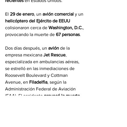
recientes
 en Estados Unidos.
El 
29 de enero
, un 
avión comercial
 y un 
helicóptero del Ejército de EEUU
colisionaron cerca de 
Washington, D.C.
, 
provocando la muerte de 
67 personas
.
Dos días después, un 
avión
 de la 
empresa mexicana 
Jet Rescue
, 
especializada en ambulancias aéreas, 
se estrelló en las inmediaciones de 
Roosevelt Boulevard y Cottman 
Avenue, en 
Filadelfia
, según la 
Administración Federal de Aviación 
(FAA). El accidente 
provocó la muerte 
de siete personas
, incluidas seis 
mexicanas, y dejó 19 heridos.
Noticias