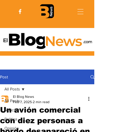
Post
All Posts
El Blog News
All Posts
Feb 7, 2025
2 min read
Un avión comercial
Noticias
con diez personas a
Politica
Opinión
bordo desapareció en