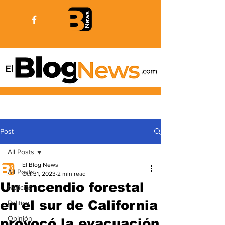
Post
All Posts
El Blog News
All Posts
Oct 31, 2023
2 min read
Un incendio forestal
Noticias
en el sur de California
Politica
Opinión
provocó la evacuación