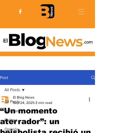
Post
All Posts
El Blog News
All Posts
Sep 24, 2025
3 min read
“Un momento
Noticias
aterrador”: un
Politica
Opinión
beisbolista recibió un