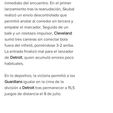
inmediato del encuentro. En el primer 
lanzamiento tras la reanudación, Skubal 
realizó un envío descontrolado que 
permitió anotar al corredor en tercera y 
empatar el marcador. Seguido de un 
balk y un roletazo impulsor, 
Cleveland
sumó tres carreras sin conectar bola 
fuera del infield, poniéndose 3-2 arriba. 
La entrada finalizó mal para el lanzador 
de 
Detroit
, quien acumuló errores poco 
habituales.
En lo deportivo, la victoria permitió a los 
Guardians
 igualar en la cima de la 
división a 
Detroit
 tras permanecer a 15,5 
juegos de distancia el 8 de julio. 
Cleveland
 ostenta ahora un registro de 
17-5 durante septiembre, mientras 
Detroit
 ha caído en siete partidos 