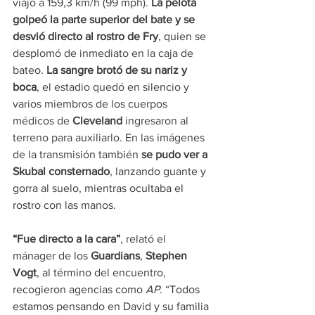
viajó a 159,3 km/h (99 mph). 
La pelota 
golpeó la parte superior del bate y se 
desvió directo al rostro de Fry
, quien se 
desplomó de inmediato en la caja de 
bateo. 
La sangre brotó de su nariz y 
boca
, el estadio quedó en silencio y 
varios miembros de los cuerpos 
médicos de 
Cleveland
 ingresaron al 
terreno para auxiliarlo. En las imágenes 
de la transmisión también 
se pudo ver a 
Skubal consternado
, lanzando guante y 
gorra al suelo, mientras ocultaba el 
rostro con las manos.
“Fue directo a la cara”
, relató el 
mánager de los 
Guardians
, 
Stephen 
Vogt
, al término del encuentro, 
recogieron agencias como 
AP
. “Todos 
estamos pensando en David y su familia 