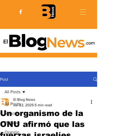
Post
All Posts
El Blog News
All Posts
Jul 22, 2025
5 min read
Un organismo de la
Noticias
ONU afirmó que las
Politica
Opinión
fuerzas israelíes