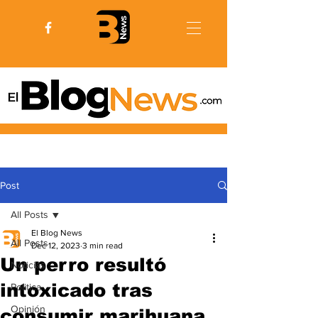
Post
All Posts
El Blog News
All Posts
Dec 12, 2023
3 min read
Un perro resultó
Noticias
intoxicado tras
Politica
Opinión
consumir marihuana