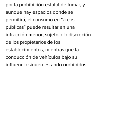
por la prohibición estatal de fumar, y 
aunque hay espacios donde se 
permitirá, el consumo en “áreas 
públicas” puede resultar en una 
infracción menor, sujeto a la discreción 
de los propietarios de los 
establecimientos, mientras que la 
conducción de vehículos bajo su 
influencia siguen estando prohibidos.
Los empleadores, tanto públicos como 
privados, tienen la posibilidad de 
mantener sus propias políticas sobre el 
cannabis en relación con las pruebas de 
drogas y uso durante el trabajo, 
pudiendo disciplinar o no contratar a 
quienes lo consuman. Los gobiernos 
locales no podrán prohibir el uso o 
cultivo en el hogar ni imponer 