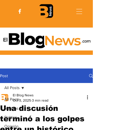
Post
All Posts
El Blog News
All Posts
Oct 3, 2025
3 min read
Una discusión
Noticias
terminó a los golpes
Politica
Opinión
entre un histórico