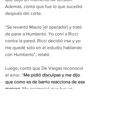
Además, contó que fue lo que sucedió 
después del corte.
“Se levantó Mauro [el operador] y trató 
de parar a Humberto. Yo corrí a Ricci 
contra la pared. Ricci decidió irse y yo 
me quedé solo en el estudio hablando 
con Humberto”, relató.
Luego, contó que De Vargas reconoció 
el error. “
Me pidió disculpas y me dijo 
que como es de barrio reacciona de esa 
manera.
 Me reconoció que fue un 
bochorno. A mí no me parece llegar a 
ese punto. Por cómo vino y lo que se 
vio al aire, él provocó lo que pasó”, dijo.
Y luego comunicó la decisión de 