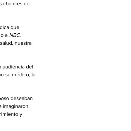
us chances de 
dica que 
o a 
NBC
. 
alud, nuestra 
la audiencia del 
ún su médico, la 
sposo deseaban 
a imaginaron, 
rimiento y 