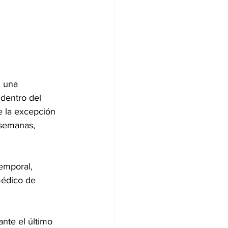
, una 
dentro del 
e la excepción 
 semanas, 
emporal, 
médico de 
nte el último 