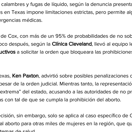
 calambres y fugas de líquido, según la denuncia presenta
s en Texas impone limitaciones estrictas, pero permite al
rgencias médicas.
o de Cox, con más de un 95% de probabilidades de no sobr
oco después, según la 
Clínica Cleveland
, llevó al equipo l
ctivos
 a solicitar la orden que bloqueara las prohibicion
exas, 
Ken Paxton
, advirtió sobre posibles penalizaciones c
pesar de la orden judicial. Mientras tanto, la representaci
“extrema” del estado, acusando a las autoridades de no p
as con tal de que se cumpla la prohibición del aborto.
ecisión, sin embargo, solo se aplica al caso específico de 
al aborto para otras miles de mujeres en la región, que q
 temas de salud.