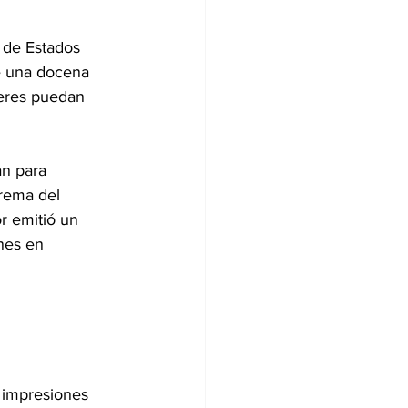
 de Estados 
e una docena 
jeres puedan 
an para 
rema del 
r emitió un 
nes en 
 impresiones 