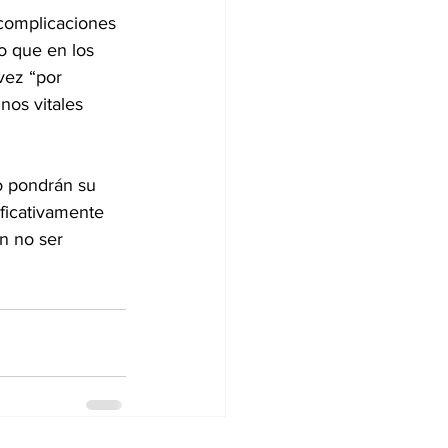
complicaciones 
o que en los 
vez “por 
nos vitales 
o pondrán su 
ificativamente 
en no ser 