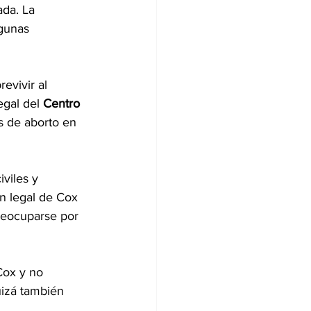
da. La 
gunas 
evivir al 
egal del 
Centro 
es de aborto en 
iviles y 
ón legal de Cox 
reocuparse por 
Cox y no 
uizá también 