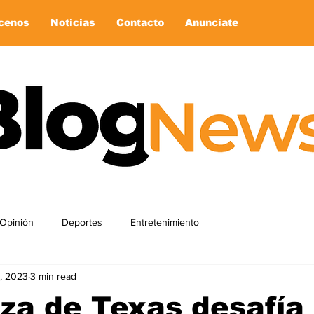
cenos
Noticias
Contacto
Anunciate
Opinión
Deportes
Entretenimiento
, 2023
3 min read
za de Texas desafía 