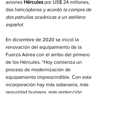
aviones 
Hércules
 por US$ 24 millones, 
dos helicópteros y acordó 
la compra de 
dos patrullas oceánicas a un astillero 
español.
En diciembre de 2020 se inició la 
renovación del equipamiento de la 
Fuerza Aérea con el arribo del primero 
de los Hércules. “Hoy comienza un 
proceso de modernización de 
equipamiento imprescindible. Con esta 
incorporación hay más soberanía, más 
seguridad humana, más protección 
civil”, destacó entonces el jerarca.
La 
Armada Nacional
, en tanto, también 
inició un proceso de renovación de 
flota que incluyó –además de la compra 
de dos buques oceánicos–, la llegada 