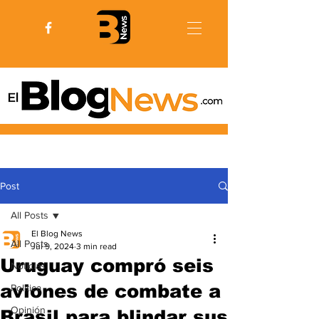
Post
All Posts
El Blog News
All Posts
Jul 9, 2024
3 min read
Uruguay compró seis
Noticias
aviones de combate a
Politica
Opinión
Brasil para blindar sus