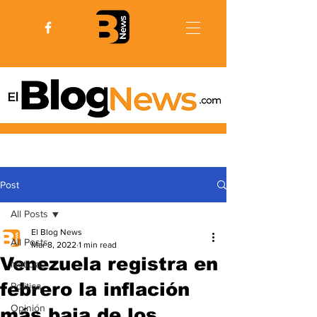
Post
All Posts
El Blog News
All Posts
Mar 8, 2022
1 min read
Venezuela registra en
Noticias
febrero la inflación
Politica
Opinión
más baja de los