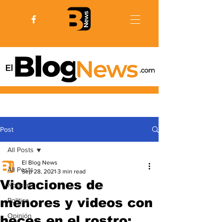
Post
All Posts
El Blog News
All Posts
Sep 28, 2021
3 min read
Violaciones de
Noticias
menores y videos con
Politica
Opinión
heces en el rostro: