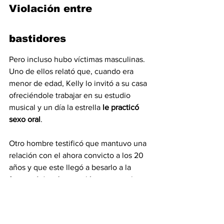
Violación entre 
bastidores
Pero incluso hubo víctimas masculinas. 
Uno de ellos relató que, cuando era 
menor de edad, Kelly lo invitó a su casa 
ofreciéndole trabajar en su estudio 
musical y un día la estrella 
le practicó 
sexo oral
.
Otro hombre testificó que mantuvo una 
relación con el ahora convicto a los 20 
años y que este llegó a besarlo a la 
fuerza. Además, arregló para que el 
joven tuviera relaciones sexuales con 
mujeres, filmándolo y masturbándose 
mientras lo observaba.