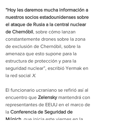
“Hoy les daremos mucha información a 
nuestros socios estadounidenses sobre 
el ataque de Rusia a la central nuclear 
de Chernóbil
, sobre cómo lanzan 
constantemente drones sobre la zona 
de exclusión de Chernóbil, sobre la 
amenaza que esto supone para la 
estructura de protección y para la 
seguridad nuclear”, escribió Yermak en 
la red social 
X
.
El funcionario ucraniano se refirió así al 
encuentro que 
Zelensky
 mantendrá con 
representantes de EEUU en el marco de 
la 
Conferencia de Seguridad de 
Múnich
, que inicia este viernes en la 
capital de Baviera, Alemania. En la 
cumbre se discutirán las 
negociaciones 