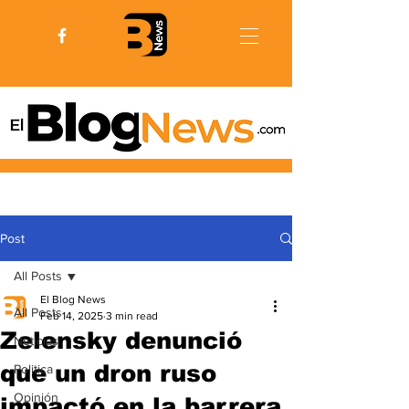
Post
All Posts
El Blog News
All Posts
Feb 14, 2025
3 min read
Zelensky denunció
Noticias
que un dron ruso
Politica
Opinión
impactó en la barrera