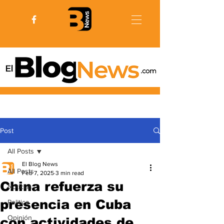
Post
All Posts
El Blog News
All Posts
Feb 7, 2025
3 min read
China refuerza su
Noticias
presencia en Cuba
Politica
Opinión
con actividades de