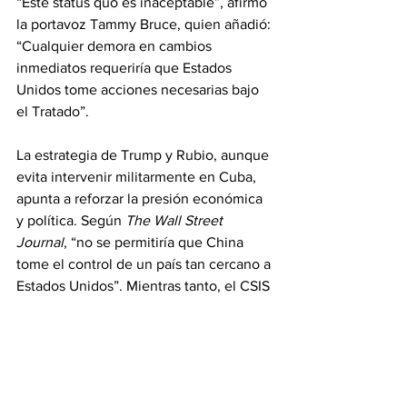
“Este status quo es inaceptable”, afirmó 
la portavoz Tammy Bruce, quien añadió: 
“Cualquier demora en cambios 
inmediatos requeriría que Estados 
Unidos tome acciones necesarias bajo 
el Tratado”.
La estrategia de Trump y Rubio, aunque 
evita intervenir militarmente en Cuba, 
apunta a reforzar la presión económica 
y política. Según 
The Wall Street 
Journal
, “no se permitiría que China 
tome el control de un país tan cercano a 
Estados Unidos”. Mientras tanto, el CSIS 
plantea una pregunta clave sobre esta 
alianza cubano-china: “¿Podría su 
cooperación en SIGINT convertirse en 
una plataforma para una asociación 
militar más abierta con La Habana?”