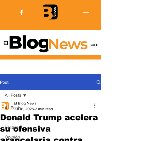
Post
All Posts
El Blog News
All Posts
Jul 18, 2025
2 min read
Donald Trump acelera
Noticias
su ofensiva
Politica
Opinión
arancelaria contra