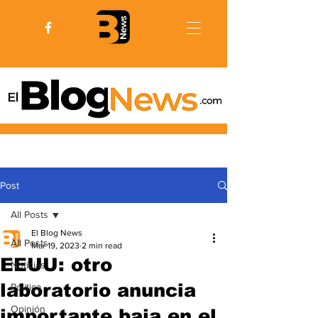
Post
All Posts
El Blog News
All Posts
Mar 19, 2023
2 min read
EEUU: otro
Noticias
laboratorio anuncia
Politica
Opinión
importante baja en el