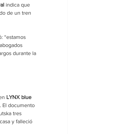
al
 indica que 
do de un tren 
ó: “estamos 
s abogados 
rgos durante la 
en 
LYNX blue 
o. El documento 
tska tres 
asa y falleció 