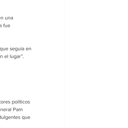
en una 
a fue 
 que seguía en 
 el lugar”.
 
ores políticos 
eneral Pam 
ndulgentes que 