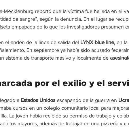
te-Mecklenburg reportó que la víctima fue hallada en el v
tidad de sangre”, según la denuncia. En el lugar se recup
miseta empapada de lo que los investigadores presumen e
 el andén de la línea de salida del 
LYNX blue line
, en l
ñalamiento. En septiembre ya había sido acusado federal
un sistema de transporte masivo y localmente de 
asesinat
rcada por el exilio y el serv
llegado a 
Estados
Unidos
 escapando de la guerra en 
Ucra
omaba cursos en un colegio comunitario local para mejorar 
lia. La joven había recibido su permiso de trabajo y cola
 adultos mayores, además de trabajar en una pizzería y cu