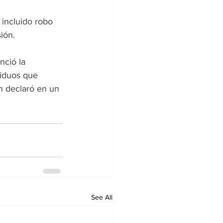
 incluido robo 
ión.
nció la 
viduos que 
in declaró en un 
See All