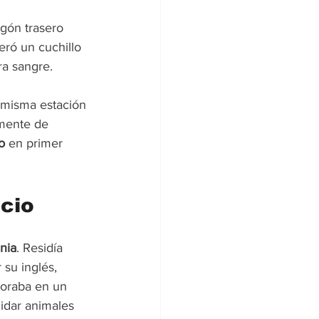
agón trasero 
eró un cuchillo 
ra sangre.
a misma estación 
mente de 
o
 en primer 
icio
nia
. Residía 
su inglés, 
boraba en un 
idar animales 