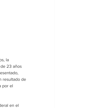
s, la 
 de 23 años 
resentado, 
n resultado de 
 por el 
eral en el 