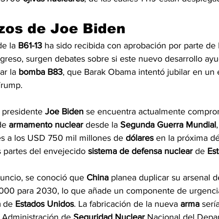
zos de Joe Biden
e la 
B61-13
 ha sido recibida con aprobación por parte de
greso, surgen debates sobre si este nuevo desarrollo ayu
ar la 
bomba B83
, que Barak Obama intentó jubilar en un 
Trump.
 presidente 
Joe Biden
 se encuentra actualmente comprom
de 
armamento nuclear 
desde la 
Segunda Guerra Mundial
es a los USD 750 mil millones de 
dólares 
en la próxima d
s partes del envejecido 
sistema de defensa nuclear 
de 
Es
uncio, se conoció que 
China
 planea duplicar su arsenal d
1000 para 2030, lo que añade un componente de urgencia 
 
de 
Estados Unidos
. La fabricación de la nueva 
arma 
sería
 Administración de 
Seguridad Nuclear 
Nacional del Depa