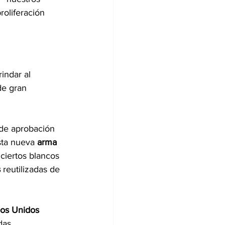
roliferación 
indar al 
de gran 
 de aprobación 
sta nueva 
arma
 ciertos blancos 
 
reutilizadas de 
dos Unidos
das.