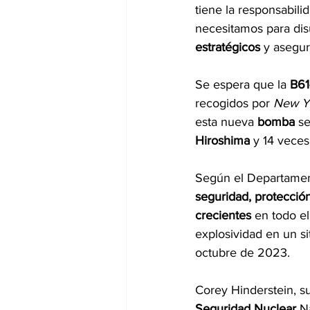
tiene la responsabili
necesitamos para disu
estratégicos
 y asegur
Se espera que la 
B61
recogidos por 
New Y
esta nueva 
bomba 
se
Hiroshima 
y 14 vece
Según el Departament
seguridad, protecció
crecientes
 en todo e
explosividad en un si
octubre de 2023.
Corey Hinderstein, s
Seguridad Nuclear 
N