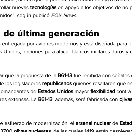
ollar nuevas 
tecnologías
 en apoyo a los objetivos de no p
nidos”, según publicó 
FOX News.
 de última generación
entregada por aviones modernos y está diseñada para br
s Unidos, opciones para atacar blancos militares duros y 
r que la propuesta de la 
B61-13
 fue recibida con señales
e los legisladores 
republicanos 
quienes resaltaron que e
 comandantes de 
Estados Unidos 
mayor 
flexibilidad
 contra
ares extensas. La 
B61-13
, además, será fabricada con 
ojivas
ste esfuerzo de modernización, el 
arsenal nuclear 
de 
Esta
 3700
 ojivas nucleares
, de las cuales 1419 están desplega