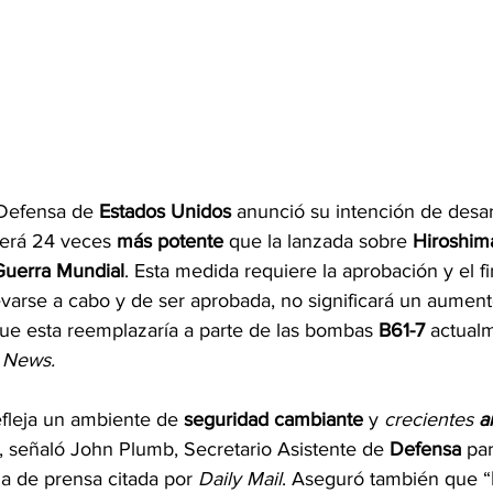
Defensa de 
Estados Unidos
 anunció su intención de desar
erá 24 veces 
más potente
 que la lanzada sobre 
Hiroshim
uerra Mundial
. Esta medida requiere la aprobación y el f
levarse a cabo y de ser aprobada, no significará un aument
 que esta reemplazaría a parte de las bombas 
B61-7
 actual
 News.
efleja un ambiente de 
seguridad cambiante
 y 
crecientes 
a
, señaló John Plumb, Secretario Asistente de 
Defensa 
par
a de prensa citada por 
Daily Mail
. Aseguró también que “