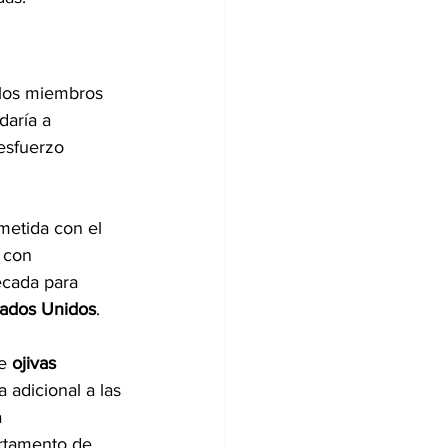
 los miembros 
daría a 
esfuerzo 
etida con el 
, con 
écada para 
tados Unidos
.
e 
ojivas 
adicional a las 
 
rtamento de 