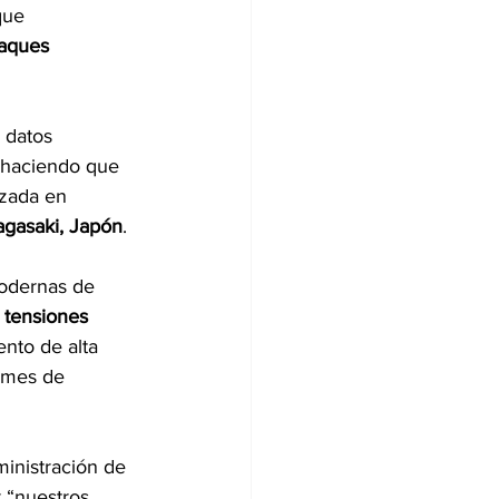
que 
aques 
 datos 
 haciendo que 
nzada en 
gasaki, Japón
.
odernas de 
 
tensiones 
nto de alta 
 mes de 
ministración de
 “nuestros 