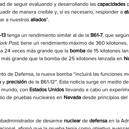
dad de seguir evaluando y desarrollando las 
capacidades
 
adir de manera creíble y, si es necesario, responder a 
at
ar a nuestros 
aliados
”.
-13
 tenga un rendimiento similar al de la 
B61-7
, que según
ork Post
, tiene un rendimiento máximo de 360 kilotones,
a 24 veces más grande que la 
bomba 
de 15 kilotones la
s más grande que la bomba de 25 kilotones lanzada en 
Na
o de Defensa, la nueva bomba “incluirá las funciones m
n 
y 
precisión
 de la B61-12″. Esta noticia surge en medio de
l mundo, con 
Estados Unidos 
llevando a cabo un experime
tio de pruebas nucleares en 
Nevada
 desde principios del
ubadministrador de desarme 
nuclear 
de 
defensa 
en la Ad
acional, afirmó que la prueba tenía como objetivo avanzar