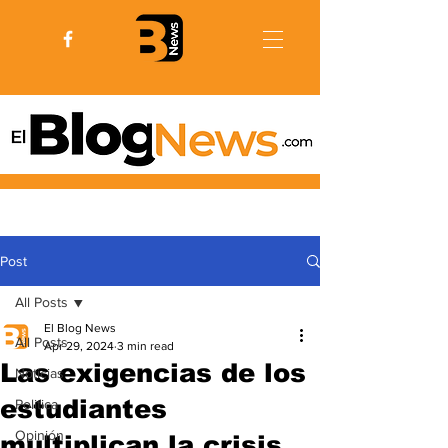
Post
All Posts
El Blog News
All Posts
Apr 29, 2024
3 min read
Las exigencias de los
Noticias
estudiantes
Politica
Opinión
multiplican la crisis