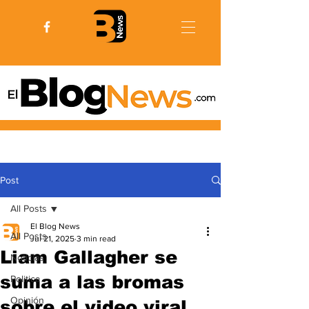
Post
All Posts
El Blog News
All Posts
Jul 21, 2025
3 min read
Liam Gallagher se
Noticias
suma a las bromas
Politica
Opinión
sobre el video viral