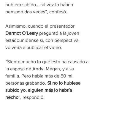
hubiera sabido… tal vez lo habría 
pensado dos veces”, confesó.
Asimismo, cuando el presentador 
Dermot O’Leary
 preguntó a la joven 
estadounidense si, con perspectiva, 
volvería a publicar el video.
“Siento mucho lo que esto ha causado a 
la esposa de Andy, Megan, y a su 
familia. Pero había más de 50 mil 
personas grabando.
 Si no lo hubiese 
subido yo, alguien más lo habría 
hecho
”, respondió.
Grace Springer
 también aclaró que no 
ha recibido ningún beneficio 
económico por la difusión del clip. No 
pertenece al fondo de creadores de 