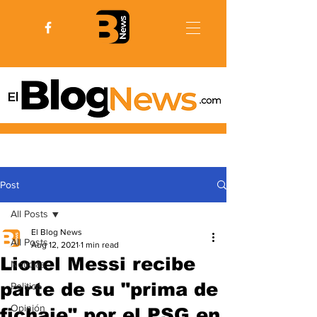
Post
All Posts
El Blog News
All Posts
Aug 12, 2021
1 min read
Lionel Messi recibe
Noticias
parte de su "prima de
Politica
Opinión
fichaje" por el PSG en