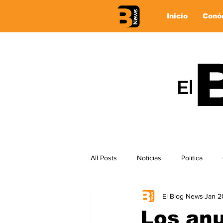
Inicio
Conó
All Posts
Noticias
Politica
El Blog News
Jan 2
Los an