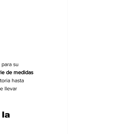
 para su 
rie de medidas 
oria hasta 
 llevar 
la 