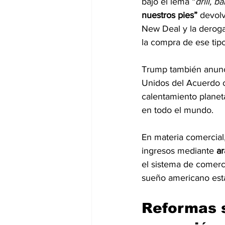
bajo el lema “
drill, ba
nuestros pies” 
devolv
New Deal y la deroga
la compra de ese tipo
Trump también anunci
Unidos del Acuerdo cl
calentamiento planeta
en todo el mundo.
En materia comercial,
ingresos mediante 
ar
el sistema de comerci
sueño americano esta
Reformas s