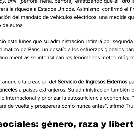
by, drill
” (perfora, nena, perfora), enfatizando que el
 “oro l
erá la riqueza a Estados Unidos. Asimismo, confirmó el fi
ción del mandato de vehículos eléctricos, una medida q
 de autos.
ó este lunes que su administración retirará por segunda 
imático de París, un desafío a los esfuerzos globales par
rio mientras se intensifican los fenómenos meteorológico
 anunció la creación del 
Servicio de Ingresos Externos
 p
anceles 
a países extranjeros. Su administración también 
o internacional y priorizar la autosuficiencia económica. “
rá de vuelta y prosperará como nunca antes”, afirmó Tr
ociales: género, raza y libert