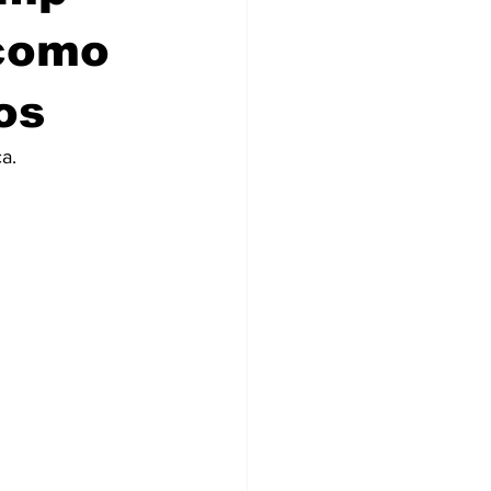
 como
os
a.