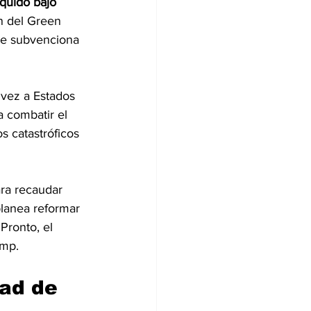
íquido bajo 
n del Green 
ue subvenciona 
vez a Estados 
a combatir el 
s catastróficos 
ara recaudar 
planea reformar 
Pronto, el 
ump.
ad de 