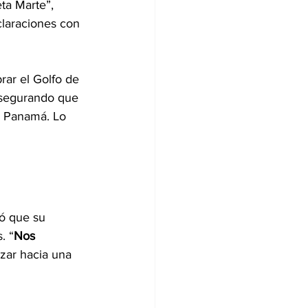
eta Marte”, 
claraciones con 
ar el Golfo de 
asegurando que 
a Panamá. Lo 
nó que su 
. “
Nos 
zar hacia una 