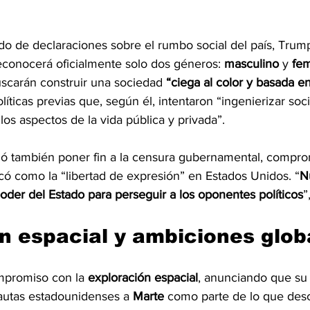
do de declaraciones sobre el rumbo social del país, Trum
econocerá oficialmente solo dos géneros: 
masculino 
y 
fe
uscarán construir una sociedad 
“ciega al color y basada en
líticas previas que, según él, intentaron “ingenierizar soc
los aspectos de la vida pública y privada”.
ió también poner fin a la censura gubernamental, compr
ficó como la “libertad de expresión” en Estados Unidos. “
N
poder del Estado para perseguir a los oponentes políticos
”
n espacial y ambiciones glob
promiso con la 
exploración espacial
, anunciando que su 
nautas estadounidenses a 
Marte 
como parte de lo que desc