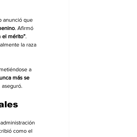
p anunció que 
menino
. Afirmó 
 el mérito”
. 
ialmente la raza 
ometiéndose a 
unca más se 
, aseguró.
ales
administración 
ribió como el 