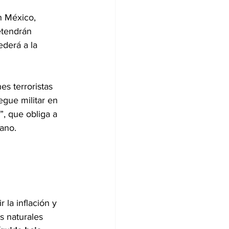
n México, 
etendrán 
ederá a la 
s terroristas 
gue militar en 
”, que obliga a 
cano.
 la inflación y 
s naturales 