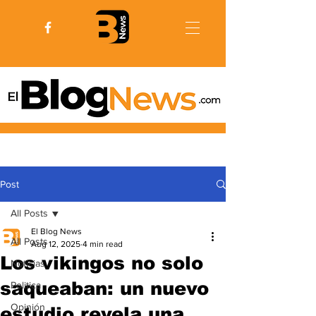
Post
All Posts
El Blog News
All Posts
Aug 12, 2025
4 min read
Los vikingos no solo
Noticias
saqueaban: un nuevo
Politica
Opinión
estudio revela una