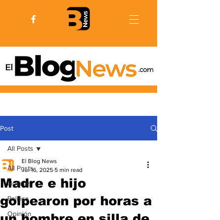
Post
All Posts
El Blog News
All Posts
Jul 16, 2025
5 min read
Madre e hijo
Noticias
golpearon por horas a
Politica
Opinión
un hombre en silla de