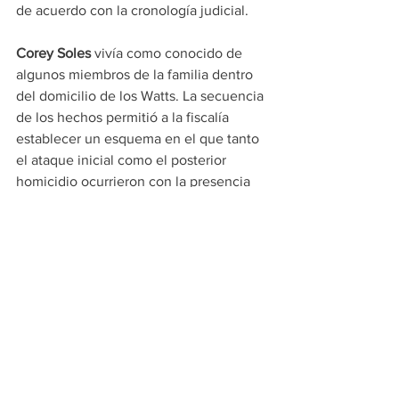
de acuerdo con la cronología judicial.
Corey Soles
 vivía como conocido de 
algunos miembros de la familia dentro 
del domicilio de los Watts. La secuencia 
de los hechos permitió a la fiscalía 
establecer un esquema en el que tanto 
el ataque inicial como el posterior 
homicidio ocurrieron con la presencia 
de otros familiares, sin que ningún 
testigo intentara auxiliar a la víctima. 
Esta circunstancia fue destacada por los 
fiscales como un agravante central en la 
solicitud de las penas.
¿Cómo se desarrolló 
el proceso judicial y 
quiénes 