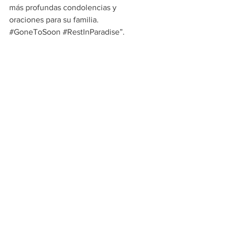
más profundas condolencias y 
oraciones para su familia. 
#GoneToSoon
#RestInParadise
”.
El actor 
Stephen Baldwin
 expresó a 
The 
Post
: “Me rompe el corazón enterarme 
del fallecimiento de Michael Madsen — 
un verdadero original, intrépido e 
inolvidable”. Baldwin añadió: “Me 
siento honrado de haberlo conocido y 
trabajado con él. Mis oraciones están 
con su esposa DeAnna y toda la familia 
Madsen. Descansa en paz, hermano”. 
Ambos compartieron créditos en el 
thriller de acción 
2047: Sights of Death
(2014) y la película de terror “Magi” 
(2016).
Noticias