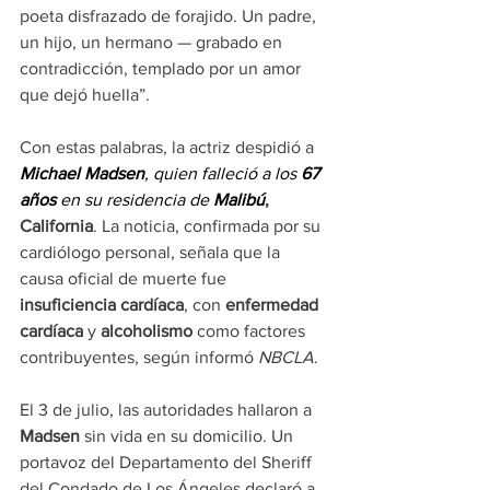
poeta disfrazado de forajido. Un padre, 
un hijo, un hermano — grabado en 
contradicción, templado por un amor 
que dejó huella”.
Con estas palabras, la actriz despidió a 
Michael Madsen
, quien falleció a los 
67 
años
 en su residencia de 
Malibú
, 
California
. La noticia, confirmada por su 
cardiólogo personal, señala que la 
causa oficial de muerte fue 
insuficiencia cardíaca
, con 
enfermedad 
cardíaca
 y 
alcoholismo
 como factores 
contribuyentes, según informó 
NBCLA
.
El 3 de julio, las autoridades hallaron a 
Madsen
 sin vida en su domicilio. Un 
portavoz del Departamento del Sheriff 
del Condado de Los Ángeles declaró a 