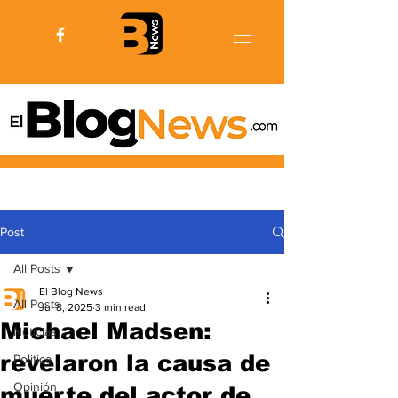
Post
All Posts
El Blog News
All Posts
Jul 8, 2025
3 min read
Michael Madsen:
Noticias
revelaron la causa de
Politica
Opinión
muerte del actor de