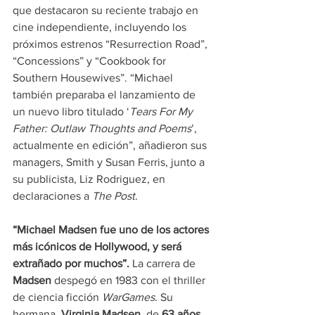
que destacaron su reciente trabajo en 
cine independiente, incluyendo los 
próximos estrenos “Resurrection Road”, 
“Concessions” y “Cookbook for 
Southern Housewives”. “Michael 
también preparaba el lanzamiento de 
un nuevo libro titulado ‘
Tears For My 
Father: Outlaw Thoughts and Poems
’, 
actualmente en edición”, añadieron sus 
managers, Smith y Susan Ferris, junto a 
su publicista, Liz Rodriguez, en 
declaraciones a 
The Post
.
“Michael Madsen fue uno de los actores 
más icónicos de Hollywood, y será 
extrañado por muchos”.
 La carrera de 
Madsen
 despegó en 1983 con el thriller 
de ciencia ficción 
WarGames
. Su 
hermana, 
Virginia Madsen
, de 
63 años
, 