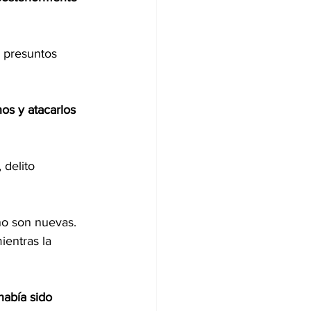
s presuntos 
nos y atacarlos 
, delito 
no son nuevas. 
ientras la 
abía sido 