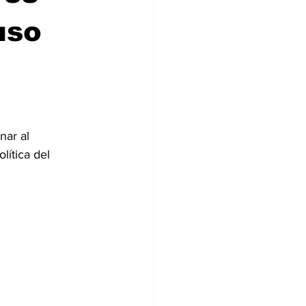
uso
nar al 
lítica del 