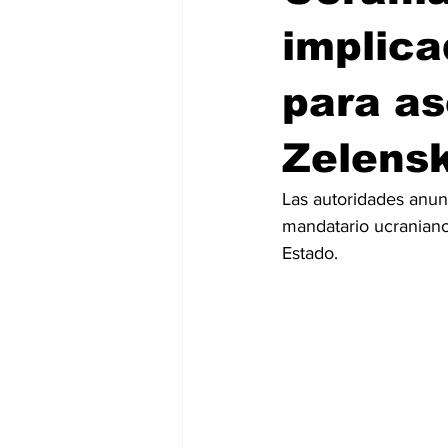
implica
para as
Zelens
Las autoridades anunc
mandatario ucraniano 
Estado.