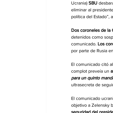
Ucrania) 
SBU 
desbara
eliminar al president
política del Estado”,
Dos coroneles de la 
detenidos como sospe
comunicado. 
Los cor
por parte de Rusia e
El comunicado citó al
complot preveía un 
a
para un quinto mand
ultrasecreta de segu
El comunicado ucrani
objetivo a Zelensky 
seguridad del presid