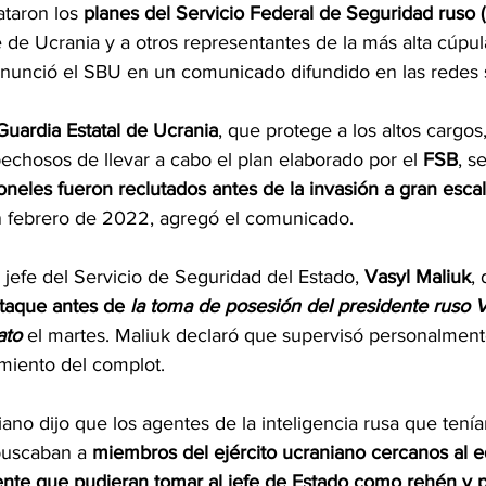
taron los 
planes del Servicio Federal de Seguridad ruso 
e de Ucrania y a otros representantes de la más alta cúpula
 anunció el SBU en un comunicado difundido en las redes 
Guardia Estatal de Ucrania
, que protege a los altos cargos
chosos de llevar a cabo el plan elaborado por el
 FSB
, s
oneles fueron reclutados antes de la invasión a gran esca
n febrero de 2022, agregó el comunicado.
 jefe del Servicio de Seguridad del Estado, 
Vasyl Maliuk
,
taque antes de 
la toma de posesión del presidente ruso V
ato
 el martes. Maliuk declaró que supervisó personalment
imiento del complot.
ano dijo que los agentes de la inteligencia rusa que tení
buscaban a 
miembros del ejército ucraniano cercanos al e
ente que pudieran tomar al jefe de Estado como rehén y 