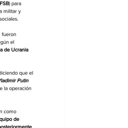
(FSB
) para 
 militar y 
sociales.
, fueron 
egún el 
la de Ucrania
 diciendo que el 
ladimir Putin 
e la operación 
an como 
quipo de 
posteriormente 