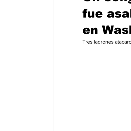
fue asa
en Was
Tres ladrones atacar