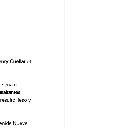
nry Cuellar
 el 
 señaló: 
saltantes 
esultó ileso y 
venida Nueva 