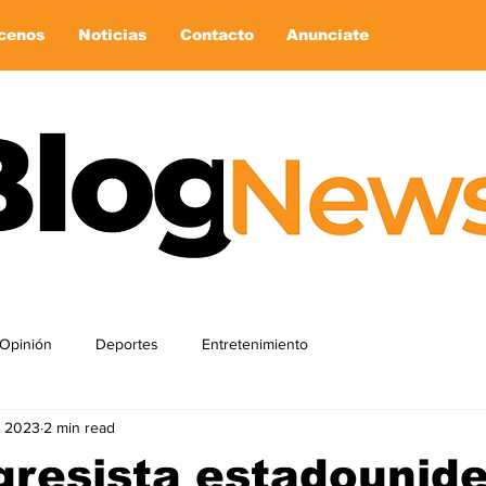
cenos
Noticias
Contacto
Anunciate
Opinión
Deportes
Entretenimiento
, 2023
2 min read
gresista estadounid